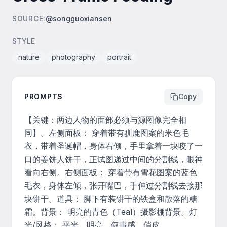
SOURCE
:
@songguoxiansen
STYLE
nature
photography
portrait
PROMPTS
Copy
【关键：两边人物的面部必须与源图像完全相
同】。左侧面板： 穿着带有驯鹿图案的米色毛
衣，带着圣诞帽，身体右倾，手里拿着一块咬了一
口的姜饼人饼干，正试图递过中间的分割线，眼神
看向右侧。右侧面板： 穿着带有雪花图案的蓝色
毛衣，身体左倾，张开嘴巴，手伸过分割线去接那
块饼干。道具： 脚下有装饼干的铁盒和散落的糖
霜。背景： 明亮的青色（Teal）摄影棚背景。灯
光/风格： 平光，明亮，叙事感，俏皮。