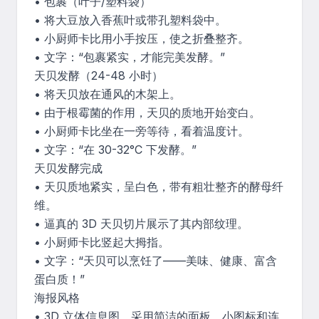
• 包裹（叶子/塑料袋）

• 将大豆放入香蕉叶或带孔塑料袋中。

• 小厨师卡比用小手按压，使之折叠整齐。

• 文字：“包裹紧实，才能完美发酵。”

天贝发酵（24-48 小时）

• 将天贝放在通风的木架上。

• 由于根霉菌的作用，天贝的质地开始变白。

• 小厨师卡比坐在一旁等待，看着温度计。

• 文字：“在 30-32°C 下发酵。”

天贝发酵完成

• 天贝质地紧实，呈白色，带有粗壮整齐的酵母纤
维。

• 逼真的 3D 天贝切片展示了其内部纹理。

• 小厨师卡比竖起大拇指。

• 文字：“天贝可以烹饪了——美味、健康、富含
蛋白质！”

海报风格

• 3D 立体信息图，采用简洁的面板、小图标和连