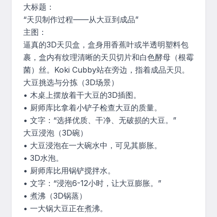
大标题：

“天贝制作过程——从大豆到成品”

主图：

逼真的3D天贝盒，盒身用香蕉叶或半透明塑料包
裹，盒内有纹理清晰的天贝切片和白色酵母（根霉
菌）丝。Koki Cubby站在旁边，指着成品天贝。

大豆挑选与分拣（3D场景）

• 木桌上摆放着干大豆的3D插图。

• 厨师库比拿着小铲子检查大豆的质量。

• 文字：“选择优质、干净、无破损的大豆。”

大豆浸泡（3D碗）

• 大豆浸泡在一大碗水中，可见其膨胀。

• 3D水泡。

• 厨师库比用锅铲搅拌水。

• 文字：“浸泡6-12小时，让大豆膨胀。”

• 煮沸（3D锅蒸）

• 一大锅大豆正在煮沸。
