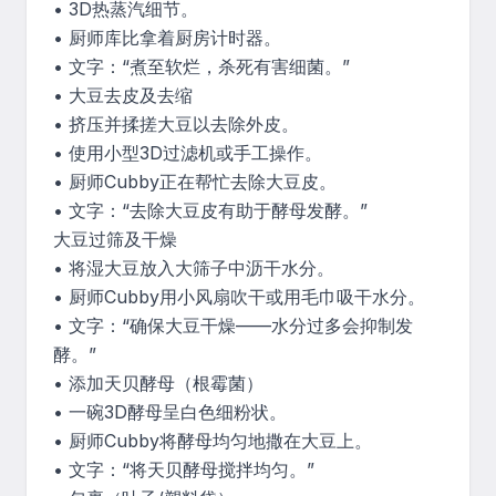
• 3D热蒸汽细节。

• 厨师库比拿着厨房计时器。

• 文字：“煮至软烂，杀死有害细菌。”

• 大豆去皮及去缩

• 挤压并揉搓大豆以去除外皮。

• 使用小型3D过滤机或手工操作。

• 厨师Cubby正在帮忙去除大豆皮。

• 文字：“去除大豆皮有助于酵母发酵。”

大豆过筛及干燥

• 将湿大豆放入大筛子中沥干水分。

• 厨师Cubby用小风扇吹干或用毛巾吸干水分。

• 文字：“确保大豆干燥——水分过多会抑制发
酵。”

• 添加天贝酵母（根霉菌）

• 一碗3D酵母呈白色细粉状。

• 厨师Cubby将酵母均匀地撒在大豆上。

• 文字：“将天贝酵母搅拌均匀。”
